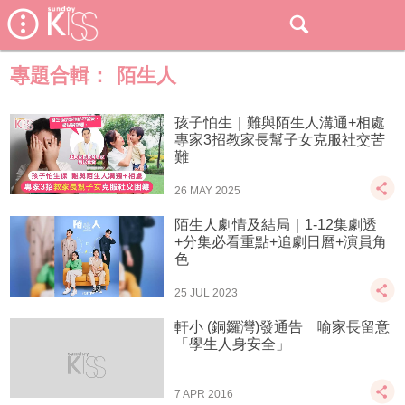
專題合輯：
陌生人
孩子怕生｜難與陌生人溝通+相處
專家3招教家長幫子女克服社交苦
難
26 MAY 2025
陌生人劇情及結局｜1-12集劇透
+分集必看重點+追劇日曆+演員角
色
25 JUL 2023
軒小 (銅鑼灣)發通告 喻家長留意
「學生人身安全」
7 APR 2016