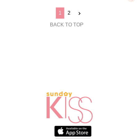
1
2
BACK TO TOP