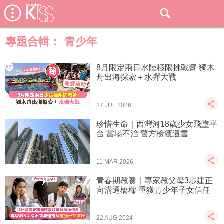
專題合輯：
青少年
8月限定兩日水陸極限挑戰營 獨木
舟出海探索＋水彈大戰
27 JUL 2026
珍惜生命｜西灣河18歲少女飛墮平
台 當場不治 警方檢獲遺書
11 MAR 2026
青春期教養｜專家教父母3步建正
向溝通橋樑 重獲青少年子女信任
22 AUG 2024