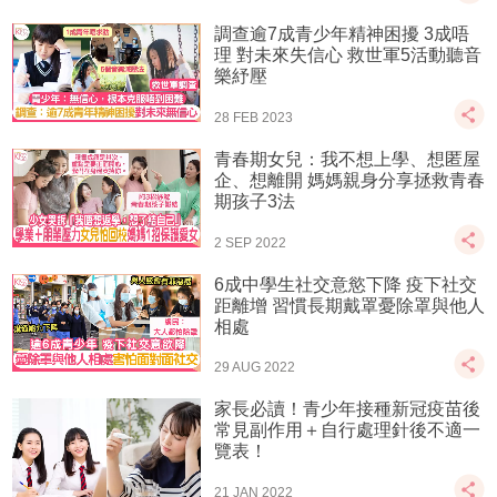
調查逾7成青少年精神困擾 3成唔
理 對未來失信心 救世軍5活動聽音
樂紓壓
28 FEB 2023
青春期女兒：我不想上學、想匿屋
企、想離開 媽媽親身分享拯救青春
期孩子3法
2 SEP 2022
6成中學生社交意慾下降 疫下社交
距離增 習慣長期戴罩憂除罩與他人
相處
29 AUG 2022
家長必讀！青少年接種新冠疫苗後
常見副作用＋自行處理針後不適一
覽表！
21 JAN 2022