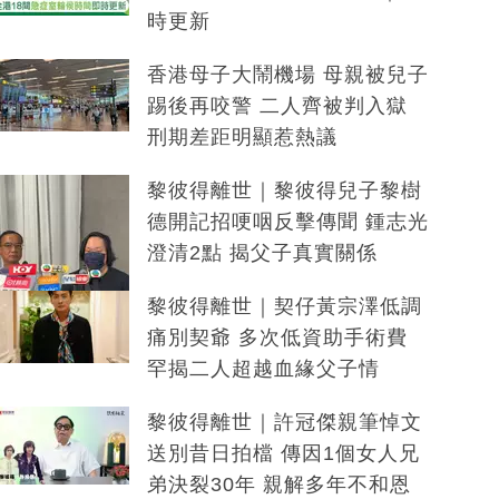
時更新
香港母子大鬧機場 母親被兒子
踢後再咬警 二人齊被判入獄
刑期差距明顯惹熱議
黎彼得離世｜黎彼得兒子黎樹
德開記招哽咽反擊傳聞 鍾志光
澄清2點 揭父子真實關係
黎彼得離世｜契仔黃宗澤低調
痛別契爺 多次低資助手術費
罕揭二人超越血緣父子情
黎彼得離世｜許冠傑親筆悼文
送別昔日拍檔 傳因1個女人兄
弟決裂30年 親解多年不和恩