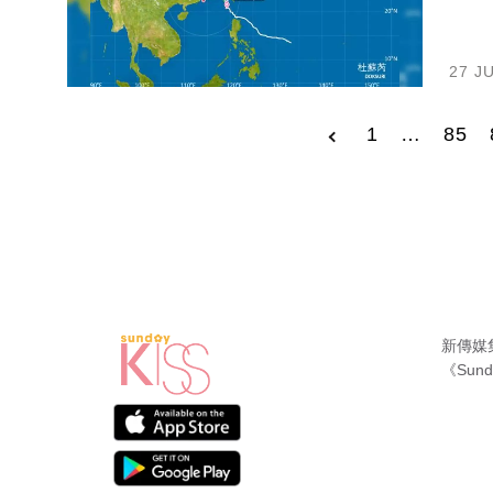
27 J
1
…
85
新傳媒
《Sund