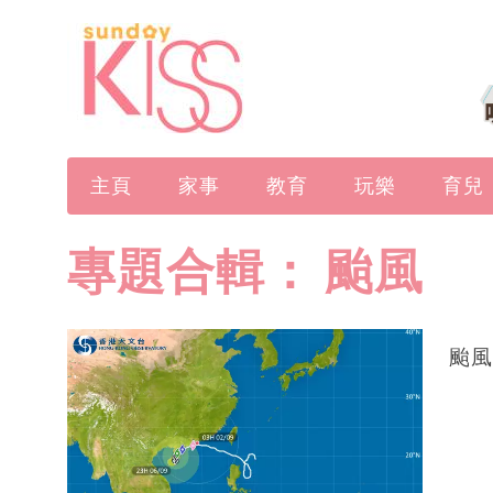
主頁
家事
教育
玩樂
育兒
專題合輯：
颱風
颱風