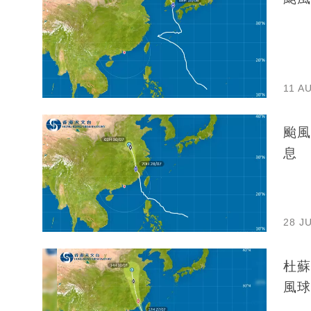
11 A
颱風
息
28 J
杜蘇
風球