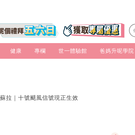
健康
專欄
世一體驗館
爸媽升呢學院
蘇拉｜十號颶風信號現正生效