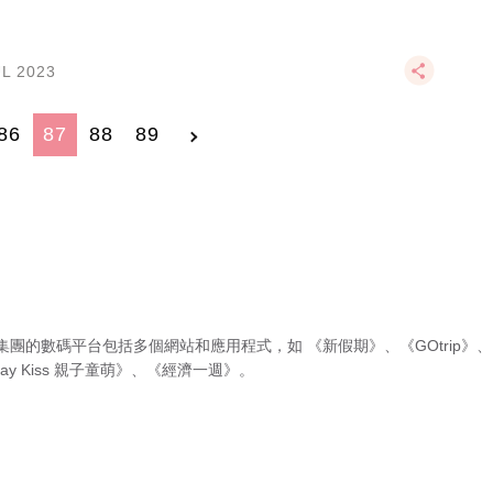
UL 2023
86
87
88
89
集團的數碼平台包括多個網站和應用程式，如
《新假期》
、
《GOtrip》
、
ay Kiss 親子童萌》
、
《經濟一週》
。