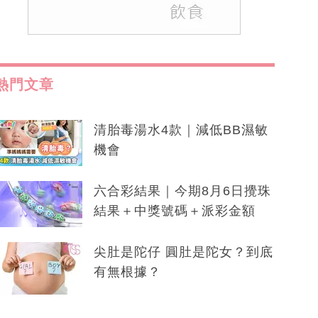
熱門文章
清胎毒湯水4款｜減低BB濕敏
機會
六合彩結果｜今期8月6日攪珠
結果＋中獎號碼＋派彩金額
尖肚是陀仔 圓肚是陀女？到底
有無根據？