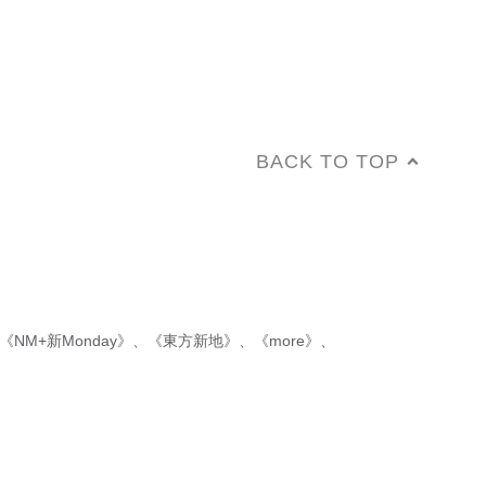
BACK TO TOP
《NM+新Monday》
、
《東方新地》
、
《more》
、