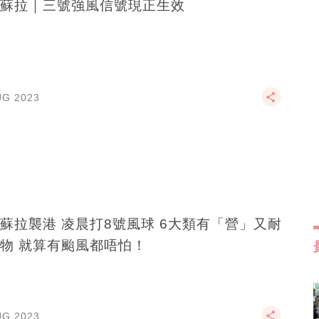
蘇拉｜三號強風信號現正生效
UG 2023
蘇拉襲港 凌晨打8號風球 6大類有「營」又耐
物 就算有颱風都唔怕！
UG 2023