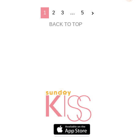
1
2
3
…
5
BACK TO TOP