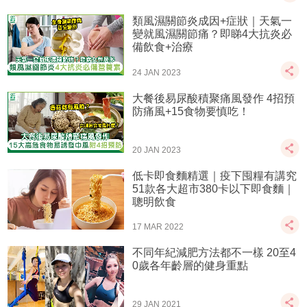
類風濕關節炎成因+症狀｜天氣一
變就風濕關節痛？即睇4大抗炎必
備飲食+治療
24 JAN 2023
大餐後易尿酸積聚痛風發作 4招預
防痛風+15食物要慎吃！
20 JAN 2023
低卡即食麵精選｜疫下囤糧有講究
51款各大超市380卡以下即食麵｜
聰明飲食
17 MAR 2022
不同年紀減肥方法都不一樣 20至4
0歲各年齡層的健身重點
29 JAN 2021