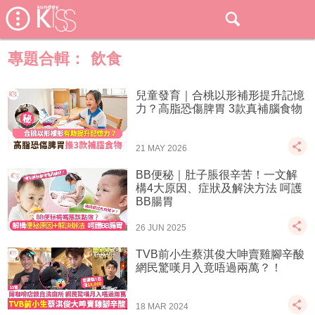
專題合輯：
飲食
兒童發育｜合桃以形補形提升記憶
力？高脂恐傷脾胃 3款真補腦食物
21 MAY 2026
BB便秘｜肚子脹很辛苦！一文解
構4大原因、症狀及解決方法 呵護
BB腸胃
26 JUN 2025
TVB前小生蔡淇俊大呻賣雞腳辛酸
網民驚嘆月入竟唔過兩萬？！
18 MAR 2024