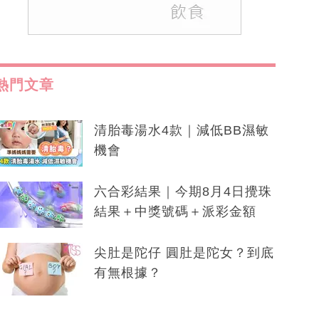
熱門文章
清胎毒湯水4款｜減低BB濕敏
機會
六合彩結果｜今期8月4日攪珠
結果＋中獎號碼＋派彩金額
尖肚是陀仔 圓肚是陀女？到底
有無根據？