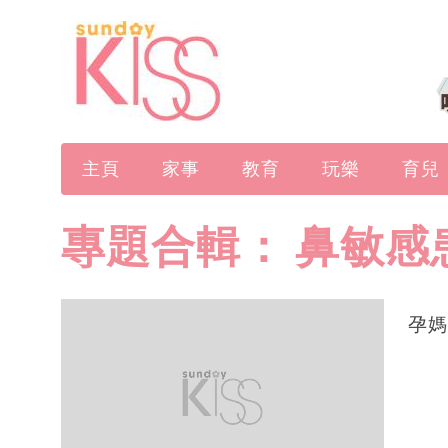
主頁
家事
教育
玩樂
育兒
專題合輯：
鼻敏感
孕媽