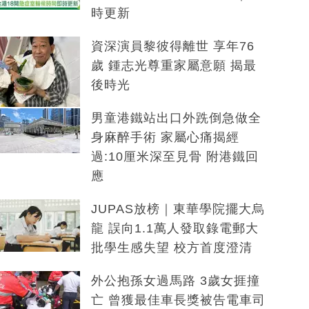
時更新
資深演員黎彼得離世 享年76
歲 鍾志光尊重家屬意願 揭最
後時光
男童港鐵站出口外跣倒急做全
身麻醉手術 家屬心痛揭經
過:10厘米深至見骨 附港鐵回
應
JUPAS放榜｜東華學院擺大烏
龍 誤向1.1萬人發取錄電郵大
批學生感失望 校方首度澄清
外公抱孫女過馬路 3歲女捱撞
亡 曾獲最佳車長獎被告電車司