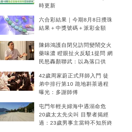
時更新
六合彩結果｜今期8月8日攪珠
結果＋中獎號碼＋派彩金額
陳錦鴻護自閉兒訪問變鬧交火
藥味濃 瞪眼扯火反駁1提問 網
民怒轟顏聯武：以為落口供
42歲周家蔚正式拜師入門 徒
弟中排行第10 跪地斟茶過程
曝光：多謝師傅
屯門年輕夫婦海中遇溺命危
20歲太太先尖叫 目擊者揭經
過：23歲男事主當時不知所終