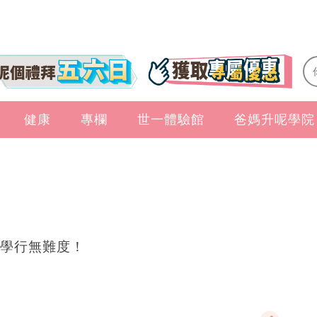
健康
專欄
世一體驗館
爸媽升呢學院
學行無難度！