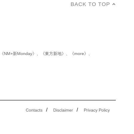
BACK TO TOP
《NM+新Monday》
、
《東方新地》
、
《more》
、
/
/
Contacts
Disclaimer
Privacy Policy