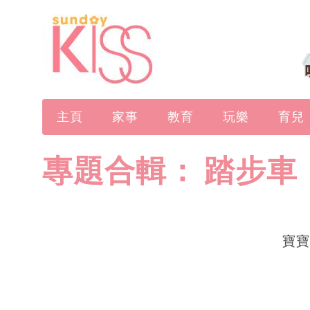
主頁
家事
教育
玩樂
育兒
專題合輯：
踏步車
寶寶