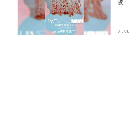
覽！
9 JU