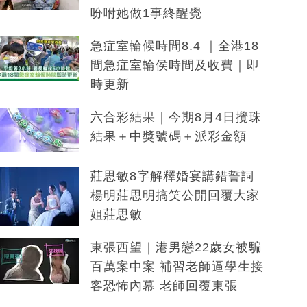
吩咐她做1事終醒覺
急症室輪候時間8.4 ｜全港18
間急症室輪侯時間及收費｜即
時更新
六合彩結果｜今期8月4日攪珠
結果＋中獎號碼＋派彩金額
莊思敏8字解釋婚宴講錯誓詞
楊明莊思明搞笑公開回覆大家
姐莊思敏
東張西望｜港男戀22歲女被騙
百萬案中案 補習老師逼學生接
客恐怖內幕 老師回覆東張