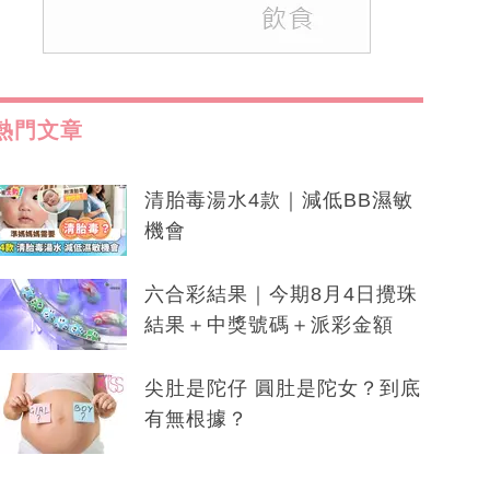
熱門文章
清胎毒湯水4款｜減低BB濕敏
機會
六合彩結果｜今期8月4日攪珠
結果＋中獎號碼＋派彩金額
尖肚是陀仔 圓肚是陀女？到底
有無根據？