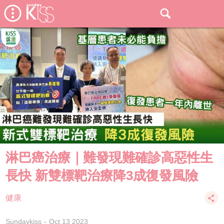
淋巴癌治療｜難發現難確診高惡性生
長快 新雙標靶治療降3成復發風險
健康
Sundaykiss
Oct 13 2023