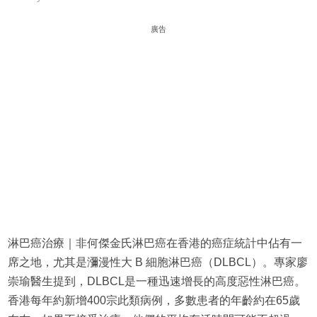
廣告
淋巴癌治療｜非何傑金氏淋巴癌在香港的癌症統計中佔有一
席之地，尤其是瀰漫性大 B 細胞淋巴癌（DLBCL）。專家廖
崇瑜醫生提到，DLBCL是一種迅速增長的高度惡性淋巴癌。
香港每年約新增400宗此類病例，多數患者的年齡約在65歲