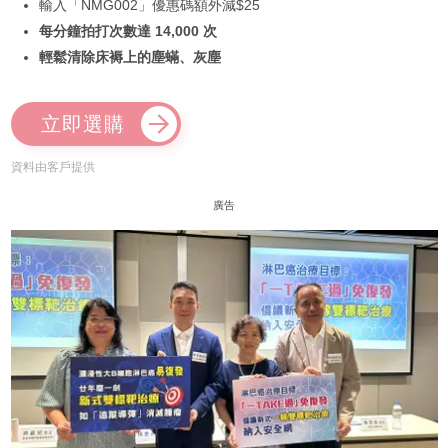
輸入「NMG002」優惠碼額外減$25
每分鐘拍打次數達 14,000 次
輕鬆清除床褥上的塵蟎、灰塵
立即選購
資料由客戶提供
廣告