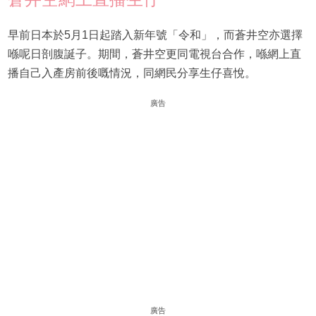
早前日本於5月1日起踏入新年號「令和」，而蒼井空亦選擇
喺呢日剖腹誕子。期間，蒼井空更同電視台合作，喺網上直
播自己入產房前後嘅情況，同網民分享生仔喜悅。
廣告
廣告