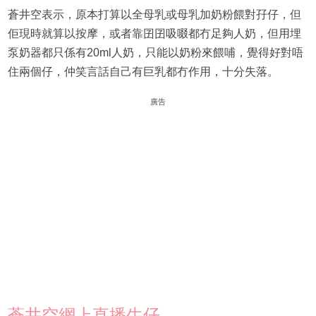
蒼井空表示，原本打算以全母乳或母乳加奶粉餵對孖仔，但
佢現時就算以按摩，或者靠囝囝吸啜都冇足夠人奶，但用埋
泵奶器都只係有20ml人奶，只能以奶粉來餵哺，覺得好對唔
住兩個仔，仲笑言話自己有巨乳都冇作用，十分失落。
廣告
蒼井空網上直播生仔