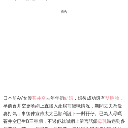
廣告
日本前AV女優
蒼井空
去年年初
結婚
，婚後成功懷有
雙胞胎
，
早前蒼井空更喺網上直播入產房前後嘅情況，期間丈夫為愛
妻打氣，事後仲宣佈太太已順利誕下一對孖仔。已為人母嘅
蒼井空已生B三星期，不過佢就喺網上留言話餵
母乳
時遇到多