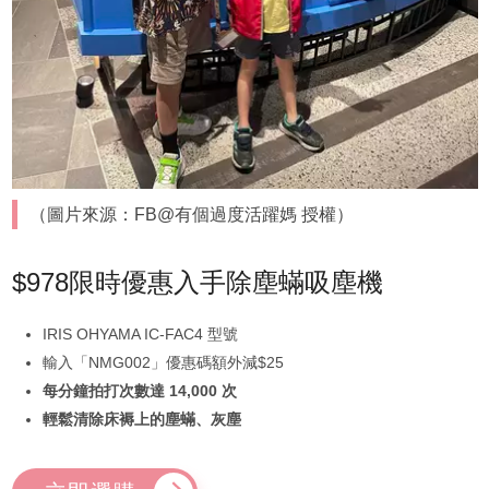
（圖片來源：FB@有個過度活躍媽 授權）
$978限時優惠入手除塵蟎吸塵機
IRIS OHYAMA IC-FAC4 型號
輸入「NMG002」優惠碼額外減$25
每分鐘拍打次數達 14,000 次
輕鬆清除床褥上的塵蟎、灰塵