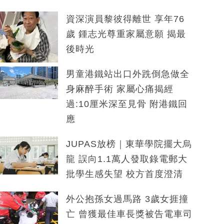
資深演員黎彼得離世 享年76
歲 鍾志光尊重家屬意願 揭最
後時光
男童港鐵站出口外跣倒急做全
身麻醉手術 家屬心痛揭經
過:10厘米深至見骨 附港鐵回
應
JUPAS放榜｜東華學院擺大烏
龍 誤向1.1萬人發取錄電郵大
批學生感失望 校方首度澄清
外公抱孫女過馬路 3歲女捱撞
亡 曾獲最佳車長獎被告電車司