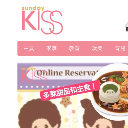
主頁
家事
教育
玩樂
育兒