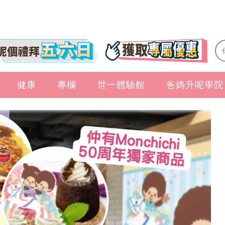
健康
專欄
世一體驗館
爸媽升呢學院