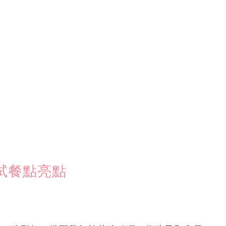
 必試餐點亮點