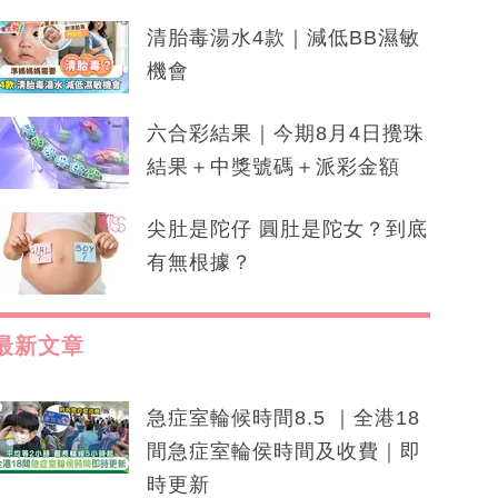
清胎毒湯水4款｜減低BB濕敏
機會
六合彩結果｜今期8月4日攪珠
結果＋中獎號碼＋派彩金額
尖肚是陀仔 圓肚是陀女？到底
有無根據？
最新文章
急症室輪候時間8.5 ｜全港18
間急症室輪侯時間及收費｜即
時更新