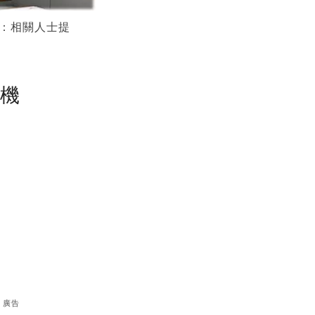
：相關人士提
塵機
廣告