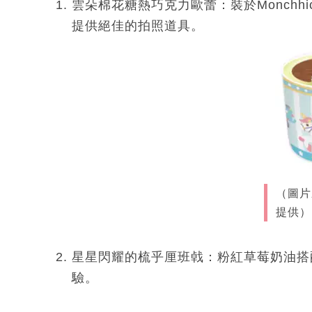
雲朵棉花糖熱巧克力歐蕾：裝於Monchh
提供絕佳的拍照道具。
（圖片
提供）
星星閃耀的梳乎厘班㦸：粉紅草莓奶油搭
驗。