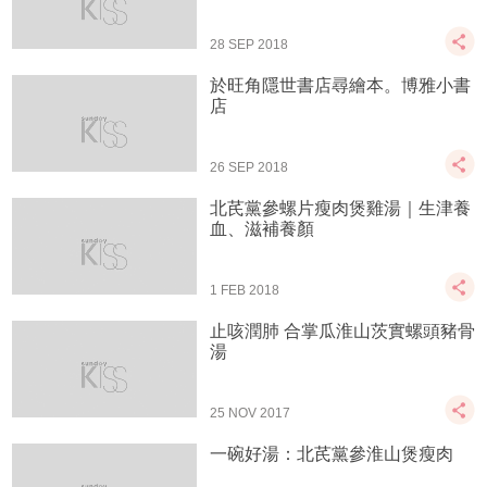
28 SEP 2018
於旺角隱世書店尋繪本。博雅小書
店
26 SEP 2018
北芪黨參螺片瘦肉煲雞湯｜生津養
血、滋補養顏
1 FEB 2018
止咳潤肺 合掌瓜淮山茨實螺頭豬骨
湯
25 NOV 2017
一碗好湯：北芪黨參淮山煲瘦肉