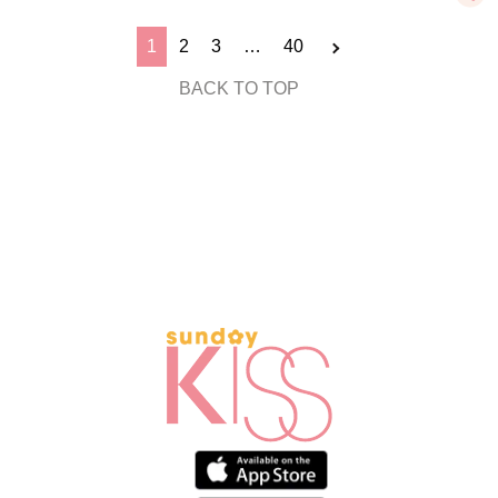
1
2
3
…
40
BACK TO TOP