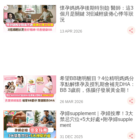
懷孕媽媽孕後期特別攰 醫師：這3
個月是關鍵 3招減輕疲倦心悸等狀
況
13 APR 2026
希望BB聰明醒目？4位精明媽媽分
享點解懷孕及授乳期會補充DHA：
BB 3歲前，係腦仔發展黃金期！
26 MAR 2026
孕婦supplement｜孕婦按摩！3大
禁忌穴位+5大好處+附孕婦supple
ment
31 DEC 2025