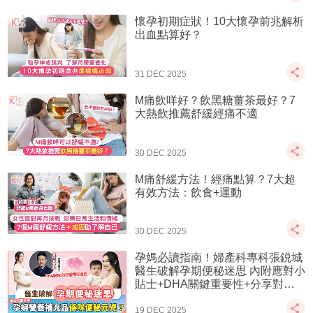
懷孕初期症狀！10大懷孕前兆解析
出血點算好？
31 DEC 2025
M痛飲咩好？飲黑糖薑茶最好？7
大熱飲推薦舒緩經痛不適
30 DEC 2025
M痛舒緩方法！經痛點算？7大超
有效方法：飲食+運動
30 DEC 2025
孕媽必讀指南！婦產科專科張鋭城
醫生破解孕期便秘迷思 內附應對小
貼士+DHA關鍵重要性+分享對孕
婦營養補充品睇法
19 DEC 2025