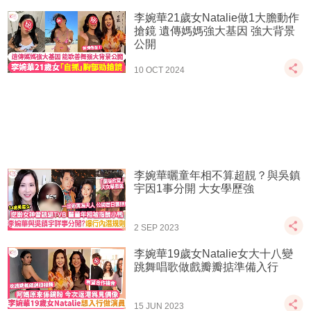
李婉華21歲女Natalie做1大膽動作
搶鏡 遺傳媽媽強大基因 強大背景
公開
10 OCT 2024
李婉華曬童年相不算超靚？與吳鎮
宇因1事分開 大女學歷強
2 SEP 2023
李婉華19歲女Natalie女大十八變
跳舞唱歌做戲瓣瓣掂準備入行
15 JUN 2023