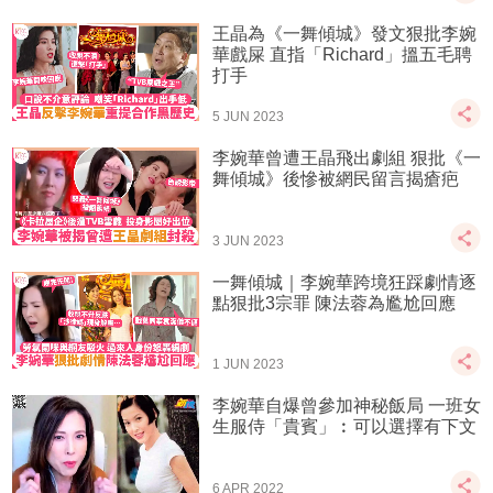
王晶為《一舞傾城》發文狠批李婉
華戲屎 直指「Richard」搵五毛聘
打手
5 JUN 2023
李婉華曾遭王晶飛出劇組 狠批《一
舞傾城》後慘被網民留言揭瘡疤
3 JUN 2023
一舞傾城｜李婉華跨境狂踩劇情逐
點狠批3宗罪 陳法蓉為尷尬回應
1 JUN 2023
李婉華自爆曾參加神秘飯局 一班女
生服侍「貴賓」︰可以選擇有下文
6 APR 2022