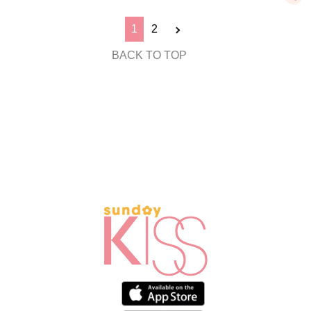
1
2
BACK TO TOP