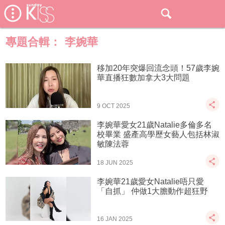
專題合輯：
李婉華
移加20年突爆回流念頭！57歲李婉
華直播狂數加拿大3大問題
9 OCT 2025
李婉華愛女21歲Natalie多倫多名
校畢業 盛產高學歷女藝人包括林淑
敏陳法蓉
18 JUN 2025
李婉華21歲愛女Natalie唔只愛
「自抓」 仲做1大膽動作超狂野
16 JAN 2025