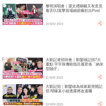
黎明演唱會｜梁文禮睇騷又有意見
毒舌DJ直擊首場細節瘋狂出Post
16 NOV 2023
大劉記者招待會｜劉鑾雄記招7大
重點 字字珠璣暗指呂麗君係「納米
型賊仔」
11 NOV 2023
大劉記招｜劉鑾雄為保家庭突開記
招 鬧爆某小姐透露將改遺囑
10 NOV 2023