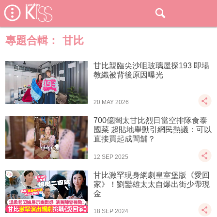
專題合輯：
甘比
甘比親臨尖沙咀玻璃屋探193 即場
教織被背後原因曝光
20 MAY 2026
700億闊太甘比烈日當空排隊食泰
國菜 超貼地舉動引網民熱議：可以
直接買起成間舖？
12 SEP 2025
甘比激罕現身網劇皇室堡版《愛回
家》！劉鑾雄太太自爆出街少帶現
金
18 SEP 2024