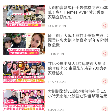
大劉拍賣愛馬仕手袋價格突破2500
萬！多年Hermes VVIP 甘比獲獨
家製企鵝包包
14 AUG 2023
輪「劉」大戰！與甘比爭寵失敗 呂
麗君錯失大劉老婆寶座 近年疑陷財
務危機
5 JUN 2023
甘比公屋出身因1粒痣邂逅大劉 3
點收服老公 由電影記者到700億身
家發跡史
12 APR 2023
大劉劉鑾雄71歲記招句句有骨 1.5
小時天南地北妙語連珠狙擊蕭若元
4 JAN 2023