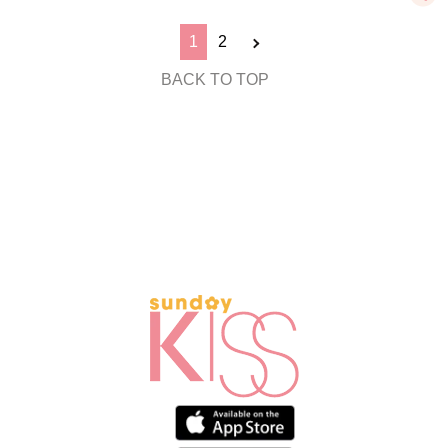
1
2
BACK TO TOP