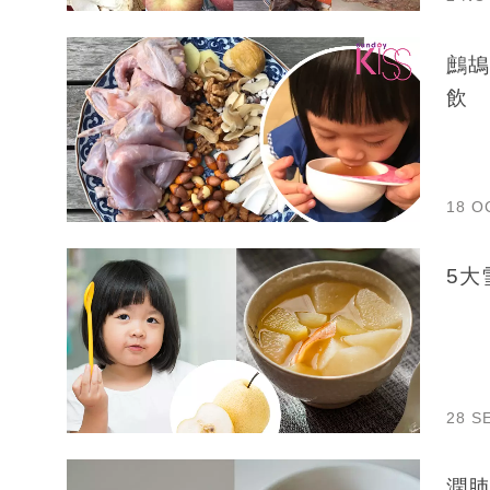
鷓鴣
飲
18 O
5大
28 S
潤肺