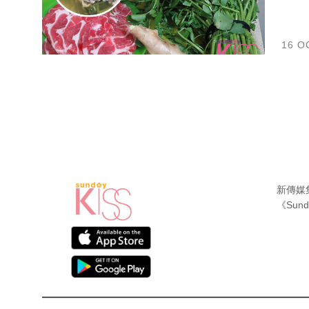
16 O
新傳媒
《Sund