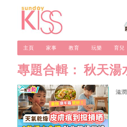
主頁
家事
教育
玩樂
育兒
專題合輯：
秋天湯
滋潤