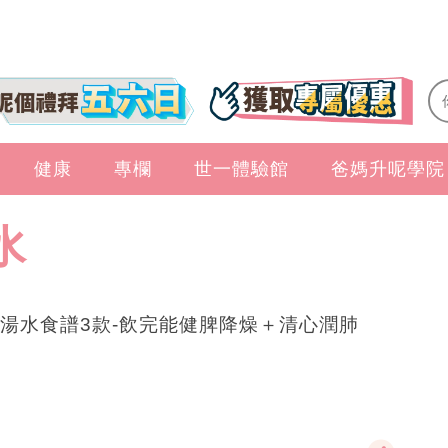
健康
專欄
世一體驗館
爸媽升呢學院
水
湯水食譜3款-飲完能健脾降燥＋清心潤肺