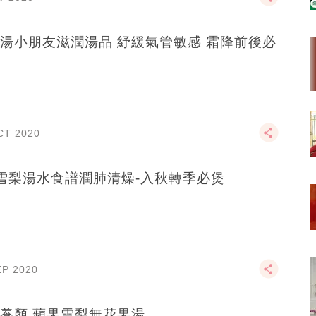
湯小朋友滋潤湯品 紓緩氣管敏感 霜降前後必
CT 2020
雪梨湯水食譜潤肺清燥-入秋轉季必煲
EP 2020
養顏 蘋果雪梨無花果湯