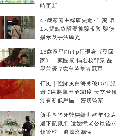
時更新
43歲家庭主婦痛失近7千萬 靠
1人提點終醒覺被騙報警 騙徒
指示及手法曝光
15歲童星Philip仔現身《愛回
家》一家團聚 揭名校背景 品
學兼優 7歲奪芭蕾舞冠軍
打風｜強颱風白海豚破65年紀
錄 2區將飆升至38度 天文台預
測有新低壓區：密切監察
新手爸爸牙醫突離世終年42歲
遺下龍鳳胎 遺孀憶老公最後求
救警號：遺憾沒聽懂