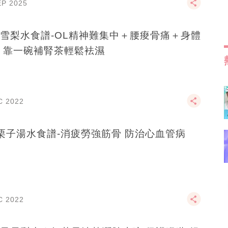
EP 2025
雪梨水食譜-OL精神難集中＋腰痠骨痛＋身體
 靠一碗補腎茶輕鬆袪濕
C 2022
栗子湯水食譜-消疲勞強筋骨 防治心血管病
C 2022