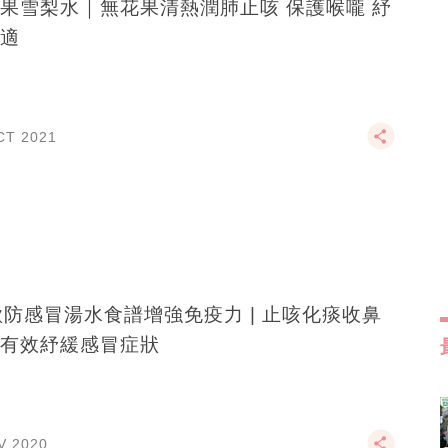
果雪梨水｜無花果清熱潤肺止咳 保護喉嚨 紓
適
CT 2021
款防感冒湯水食譜增強免疫力 | 止咳化痰收鼻
有效紓緩感冒症狀
V 2020