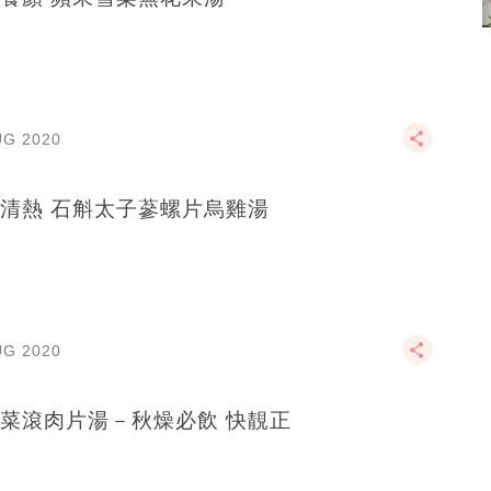
UG 2020
清熱 石斛太子蔘螺片烏雞湯
UG 2020
菜滾肉片湯－秋燥必飲 快靚正