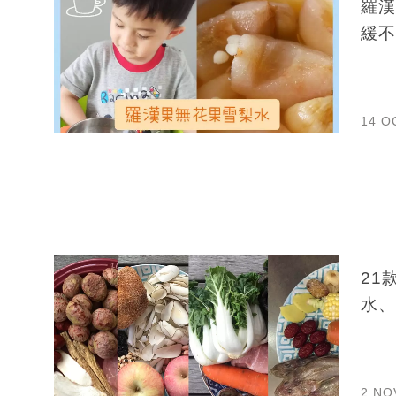
羅漢
緩不
14 O
21
水、
2 NO