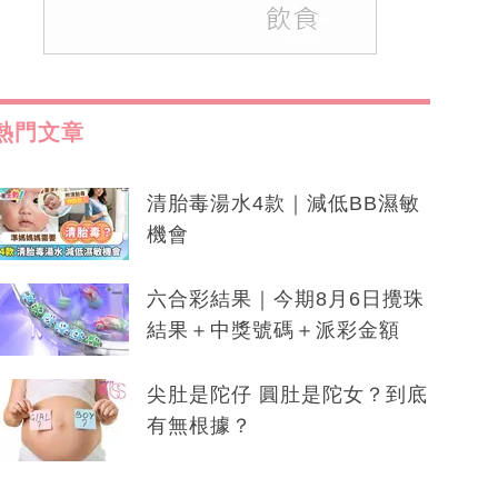
熱門文章
清胎毒湯水4款｜減低BB濕敏
機會
六合彩結果｜今期8月6日攪珠
結果＋中獎號碼＋派彩金額
尖肚是陀仔 圓肚是陀女？到底
有無根據？