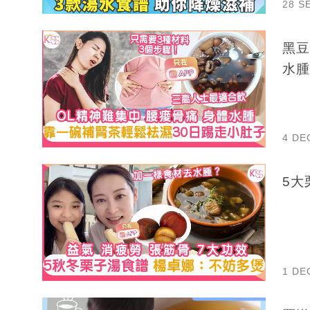
28 S
黑豆
水腫
4 DE
5大
1 DE