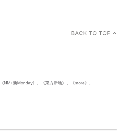
BACK TO TOP
《NM+新Monday》
、
《東方新地》
、
《more》
、