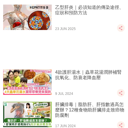
乙型肝炎｜必須知道的傳染途徑、
症狀和預防方法
23 JUN 2025
4款護肝湯水｜蟲草花湯潤肺補腎
抗氧化、防衰老降血壓
9 JUL 2024
肝臟排毒｜脂肪肝、肝指數過高怎
麼辦？12種食物助肝臟排走致癌物
防腐劑
17 JUN 2024