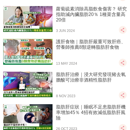
蘿蔔硫素消除高脂飲食傷害？ 研究
指助減內臟脂肪20％ 1種菜含量高
20倍
3 JUN 2024
護肝食物｜脂肪肝嚴重可致肝癌、
營養師推薦8類逆轉脂肪肝食物
13 MAY 2024
脂肪肝治療｜浸大研究發現豬去氧
膽酸可治療非酒精性脂肪肝
8 NOV 2023
脂肪肝症狀｜睡眠不足患脂肪肝機
率增加45％ 4招有效減低脂肪肝風
險
26 OCT 2023