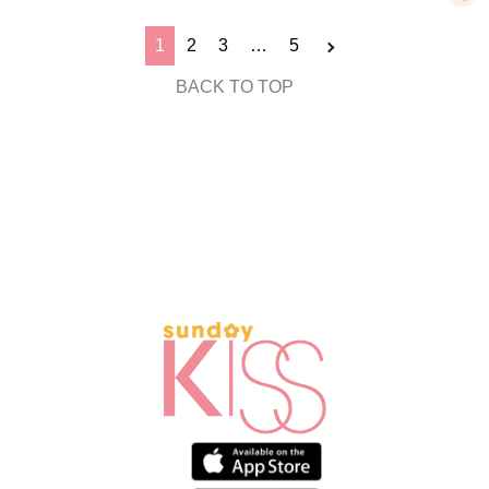
1
2
3
…
5
BACK TO TOP