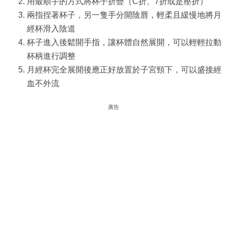
用最順手的方式將杯子折疊（C折、7折或是壓折）
兩指捏著杯子，另一隻手分開陰唇，輕柔且緩慢地將月
經杯滑入陰道
杯子進入後鬆開手指，讓杯體自然展開，可以輕輕拉動
杯柄進行調整
月經杯完全展開後應正好放置於子宮頸下，可以盛接經
血不外流
廣告