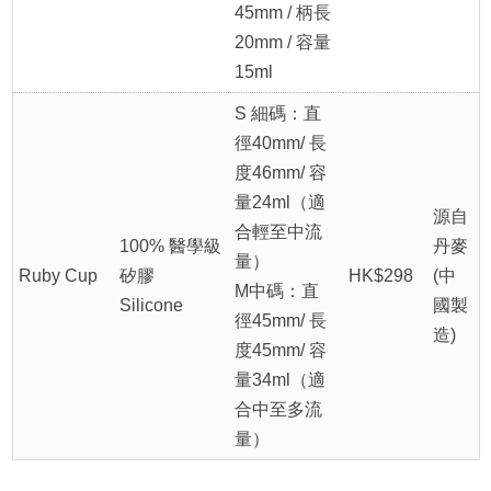
45mm / 柄長
20mm / 容量
15ml
S 細碼：直
徑40mm/ 長
度46mm/ 容
量24ml（適
源自
合輕至中流
100% 醫學級
丹麥
量）
Ruby Cup
矽膠
HK$298
(中
M中碼：直
Silicone
國製
徑45mm/ 長
造)
度45mm/ 容
量34ml（適
合中至多流
量）