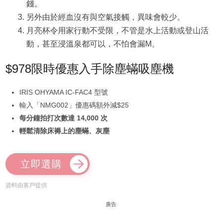
錢。
另外由於經血沒有與空氣接觸，異味會較少。
月亮杯令用家行動不受限，不管是水上活動或登山活
動，甚至浸溫泉都可以，不怕會漏M。
$978限時優惠入手除塵蟎吸塵機
IRIS OHYAMA IC-FAC4 型號
輸入「NMG002」優惠碼額外減$25
每分鐘拍打次數達 14,000 次
輕鬆清除床褥上的塵蟎、灰塵
立即選購
資料由客戶提供
廣告