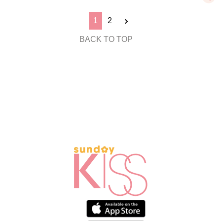
1
2
BACK TO TOP