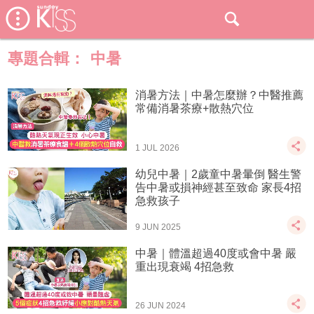
專題合輯：
中暑
消暑方法｜中暑怎麼辦？中醫推薦
常備消暑茶療+散熱穴位
1 JUL 2026
幼兒中暑｜2歲童中暑暈倒 醫生警
告中暑或損神經甚至致命 家長4招
急救孩子
9 JUN 2025
中暑｜體溫超過40度或會中暑 嚴
重出現衰竭 4招急救
26 JUN 2024