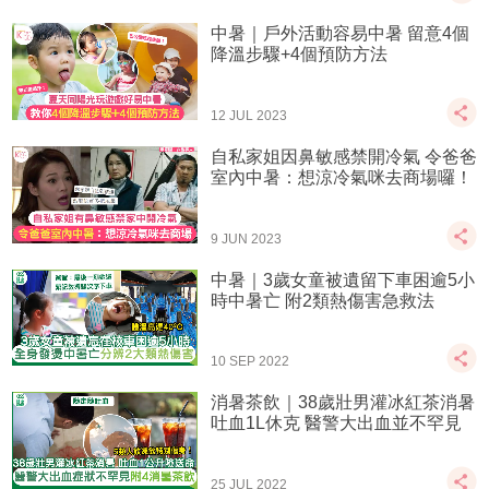
中暑｜戶外活動容易中暑 留意4個
降溫步驟+4個預防方法
12 JUL 2023
自私家姐因鼻敏感禁開冷氣 令爸爸
室內中暑：想涼冷氣咪去商場囉！
9 JUN 2023
中暑｜3歲女童被遺留下車困逾5小
時中暑亡 附2類熱傷害急救法
10 SEP 2022
消暑茶飲｜38歲壯男灌冰紅茶消暑
吐血1L休克 醫警大出血並不罕見
25 JUL 2022