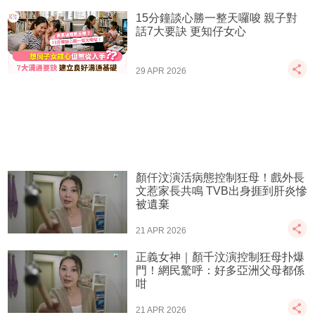
15分鐘談心勝一整天囉唆 親子對
話7大要訣 更知仔女心
29 APR 2026
顏仟汶演活病態控制狂母！戲外長
文惹家長共鳴 TVB出身捱到肝炎慘
被遺棄
21 APR 2026
正義女神｜顏千汶演控制狂母扑爆
門！網民驚呼：好多亞洲父母都係
咁
21 APR 2026