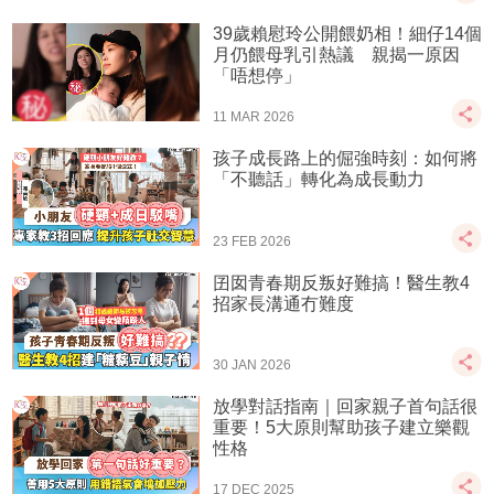
39歲賴慰玲公開餵奶相！細仔14個
月仍餵母乳引熱議 親揭一原因
「唔想停」
11 MAR 2026
孩子成長路上的倔強時刻：如何將
「不聽話」轉化為成長動力
23 FEB 2026
囝囡青春期反叛好難搞！醫生教4
招家長溝通冇難度
30 JAN 2026
放學對話指南｜回家親子首句話很
重要！5大原則幫助孩子建立樂觀
性格
17 DEC 2025