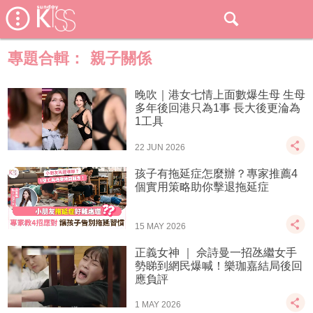
專題合輯：
親子關係
晚吹｜港女七情上面數爆生母 生母
多年後回港只為1事 長大後更淪為
1工具
22 JUN 2026
孩子有拖延症怎麼辦？專家推薦4
個實用策略助你擊退拖延症
15 MAY 2026
正義女神 ｜ 佘詩曼一招氹繼女手
勢睇到網民爆喊！樂珈嘉結局後回
應負評
1 MAY 2026