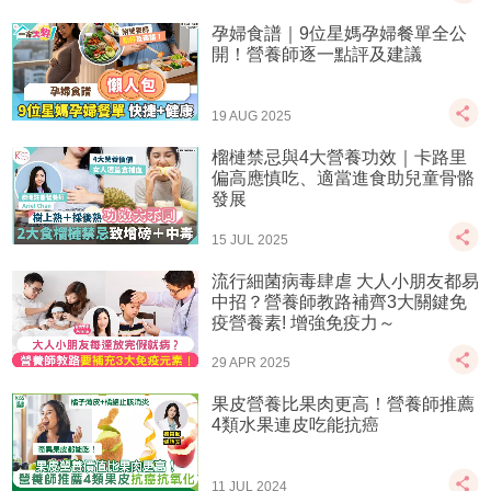
孕婦食譜｜9位星媽孕婦餐單全公
開！營養師逐一點評及建議
19 AUG 2025
榴槤禁忌與4大營養功效｜卡路里
偏高應慎吃、適當進食助兒童骨骼
發展
15 JUL 2025
流行細菌病毒肆虐 大人小朋友都易
中招？營養師教路補齊3大關鍵免
疫營養素! 增強免疫力～
29 APR 2025
果皮營養比果肉更高！營養師推薦
4類水果連皮吃能抗癌
11 JUL 2024